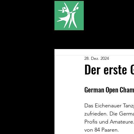
Über U
28. Dez. 2024
Der erste 
German Open Champ
Das Eichenauer Tanz
zufrieden. Die Germ
Profis und Amateure. 
von 84 Paaren. 