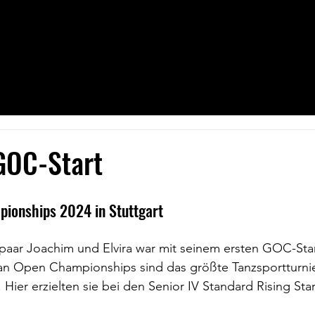
ns
Angebot
Mitgliedschaft
Saalplan
Benachrichtigungen
GOC-Start
ionships 2024 in Stuttgart
paar Joachim und Elvira war mit seinem ersten GOC-Star
an Open Championships sind das größte Tanzsportturnier
Hier erzielten sie bei den Senior IV Standard Rising Star