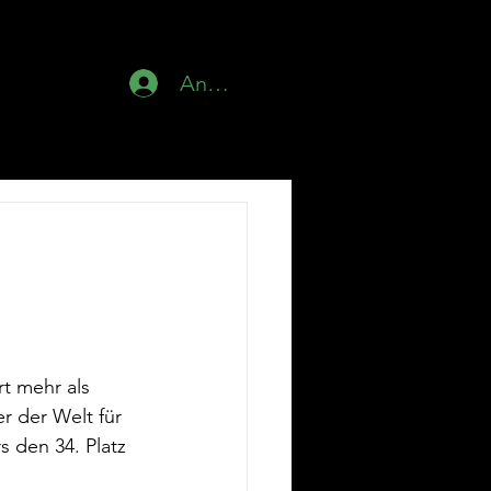
News
Anmelden
t mehr als 
 der Welt für 
s den 34. Platz 