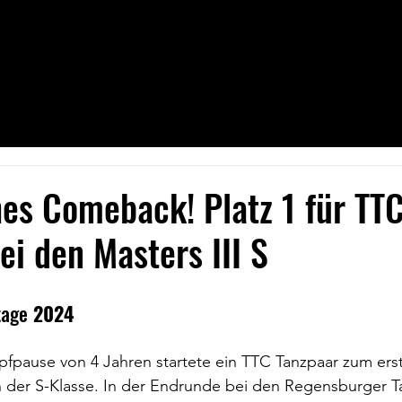
ns
Angebot
Mitgliedschaft
Saalplan
Benachrichtigungen
hes Comeback! Platz 1 für TT
ei den Masters III S
tage
 2024
fpause von 4 Jahren startete ein TTC Tanzpaar zum ers
in der S-Klasse. In der Endrunde bei den Regensburger 