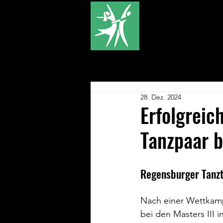
Über U
28. Dez. 2024
Erfolgreic
Tanzpaar b
Regensburger Tanz
Nach einer Wettkamp
bei den Masters III 