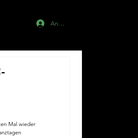
News
Anmelden
C-
ten Mal wieder 
Tanztagen 